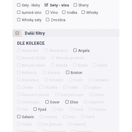
Sety - likéry
Sety - víno
Sherry
šumivé víno
Víno
Vodka
Whisky
Whisky sety
Zmrzlina
Další filtry
DLE KOLEKCE
Alexandra
Alexandtria
Angela
Armudu 500pk
Armudu pinwheel
Armudu ribbon
Balada
Blade
Blank
Brilliancy
Brittany
Brixton
Bromelias
Brooklyn
Bush
Carduelis
Choker
Citadela
Colibri
Daphne
Diamond classic
Diamond eyes
Diana
Dominique
Dover
Elise
Eskymos
Fire
Fjord
Flair
Floral
Fortune
Galaxis
Gregory
Grus
Harry
Hoops
Ice glamour
Imperial
Kathrene
Kensington
Kris-kross