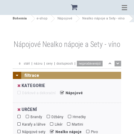
Bohemia
e-shop
Nápojové
Nealko nápoje a Sety - víno
Nápojové Nealko nápoje a Sety - víno
stáří
|
názvu
|
ceny
|
dostupnosti
|
nejprodávanější
filtrace
KATEGORIE
Dárkové a dekorační
Nápojové
URČENÍ
Brandy
Džbány
Hrnečky
Karafy a láhve
Likér
Martini
Nápojové sety
Nealko nápoje
Pivo