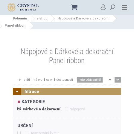
Bohemia
e-shop
Nápojové a Dárkové a dekorační
Panel ribbon
Nápojové a Dárkové a dekorační
Panel ribbon
stáří
|
názvu
|
ceny
|
dostupnosti
|
nejprodávanější
filtrace
KATEGORIE
Dárkové a dekorační
Nápojové
URČENÍ
Aranžování květin